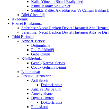
Kalite Yönetim Birimi Faaliyetleri
Kurul, Komite ve Ekipler
Sağlıkta Kalite, Akreditasyon Ve Çalışan Hakları D
Bilgi Güvenliği
Akademik
Hizmet Binalarımız
Seferihisar Necat Hepkon Devlet Hastanesi Ana Hizmet 
Seferihisar Necat Hepkon Devlet Hastanesi Ağız ve Diş P
Tıbbi Birimler
Anne & Bebek
Doğumhane
Ebe Polikliniği
Gebe Okulu
Kliniklerimiz
Genel (Karma) Servis
Çocuk Gelişimi Birimi
Laboratuvar
Özellikli Hizmetler
Acil Servis
Doktorlarımız
Ağız ve Diş Sağlığı
Ameliyathane
Diyaliz Ünitesi
Doktorlarımız
Endoskopi