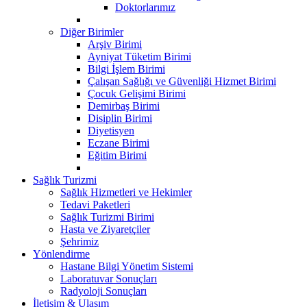
Doktorlarımız
Diğer Birimler
Arşiv Birimi
Ayniyat Tüketim Birimi
Bilgi İşlem Birimi
Çalışan Sağlığı ve Güvenliği Hizmet Birimi
Çocuk Gelişimi Birimi
Demirbaş Birimi
Disiplin Birimi
Diyetisyen
Eczane Birimi
Eğitim Birimi
Sağlık Turizmi
Sağlık Hizmetleri ve Hekimler
Tedavi Paketleri
Sağlık Turizmi Birimi
Hasta ve Ziyaretçiler
Şehrimiz
Yönlendirme
Hastane Bilgi Yönetim Sistemi
Laboratuvar Sonuçları
Radyoloji Sonuçları
İletişim & Ulaşım