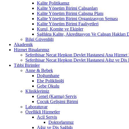
Kalite Politikamız
Kalite Yönetim Birimi Çalışanları
Kalite Yönetim Birimi Çalışma Planı
Kalite Yönetim Birimi Organizasyon Şeması
Kalite Yönetim Birimi Faaliyetleri
Kurul, Komite ve Ekipler
Sağlıkta Kalite, Akreditasyon Ve Çalışan Hakları D
Bilgi Güvenliği
Akademik
Hizmet Binalarımız
Seferihisar Necat Hepkon Devlet Hastanesi Ana Hizmet 
Seferihisar Necat Hepkon Devlet Hastanesi Ağız ve Diş P
Tıbbi Birimler
Anne & Bebek
Doğumhane
Ebe Polikliniği
Gebe Okulu
Kliniklerimiz
Genel (Karma) Servis
Çocuk Gelişimi Birimi
Laboratuvar
Özellikli Hizmetler
Acil Servis
Doktorlarımız
Ağız ve Diş Sağlığı