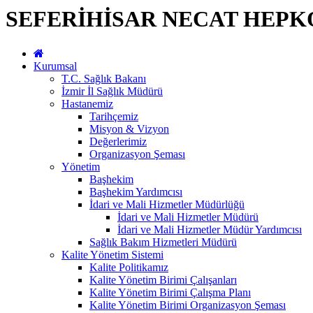
SEFERİHİSAR NECAT HEPK
Kurumsal
T.C. Sağlık Bakanı
İzmir İl Sağlık Müdürü
Hastanemiz
Tarihçemiz
Misyon & Vizyon
Değerlerimiz
Organizasyon Şeması
Yönetim
Başhekim
Başhekim Yardımcısı
İdari ve Mali Hizmetler Müdürlüğü
İdari ve Mali Hizmetler Müdürü
İdari ve Mali Hizmetler Müdür Yardımcısı
Sağlık Bakım Hizmetleri Müdürü
Kalite Yönetim Sistemi
Kalite Politikamız
Kalite Yönetim Birimi Çalışanları
Kalite Yönetim Birimi Çalışma Planı
Kalite Yönetim Birimi Organizasyon Şeması