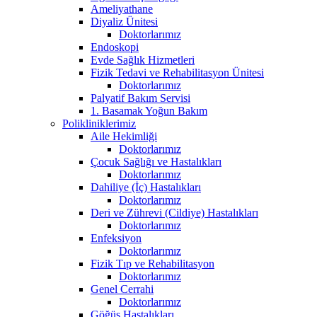
Ameliyathane
Diyaliz Ünitesi
Doktorlarımız
Endoskopi
Evde Sağlık Hizmetleri
Fizik Tedavi ve Rehabilitasyon Ünitesi
Doktorlarımız
Palyatif Bakım Servisi
1. Basamak Yoğun Bakım
Polikliniklerimiz
Aile Hekimliği
Doktorlarımız
Çocuk Sağlığı ve Hastalıkları
Doktorlarımız
Dahiliye (İç) Hastalıkları
Doktorlarımız
Deri ve Zührevi (Cildiye) Hastalıkları
Doktorlarımız
Enfeksiyon
Doktorlarımız
Fizik Tıp ve Rehabilitasyon
Doktorlarımız
Genel Cerrahi
Doktorlarımız
Göğüs Hastalıkları