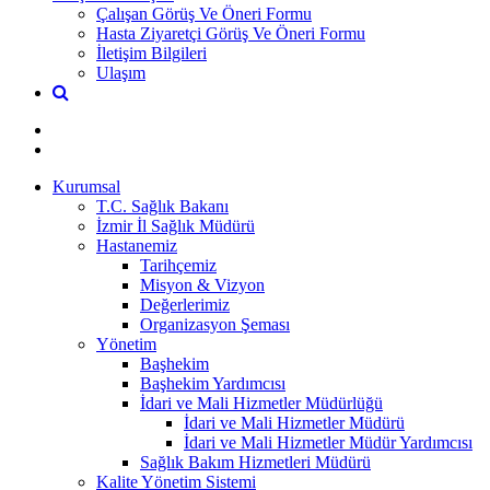
Çalışan Görüş Ve Öneri Formu
Hasta Ziyaretçi Görüş Ve Öneri Formu
İletişim Bilgileri
Ulaşım
Kurumsal
T.C. Sağlık Bakanı
İzmir İl Sağlık Müdürü
Hastanemiz
Tarihçemiz
Misyon & Vizyon
Değerlerimiz
Organizasyon Şeması
Yönetim
Başhekim
Başhekim Yardımcısı
İdari ve Mali Hizmetler Müdürlüğü
İdari ve Mali Hizmetler Müdürü
İdari ve Mali Hizmetler Müdür Yardımcısı
Sağlık Bakım Hizmetleri Müdürü
Kalite Yönetim Sistemi