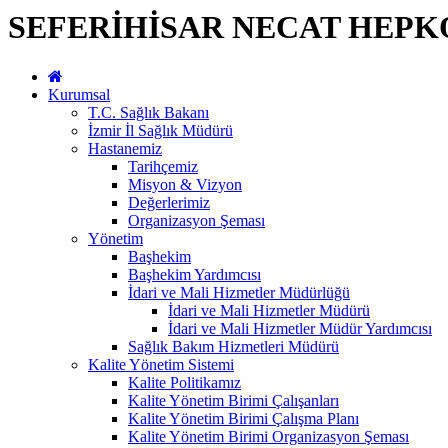
SEFERİHİSAR NECAT HEPK
Kurumsal
T.C. Sağlık Bakanı
İzmir İl Sağlık Müdürü
Hastanemiz
Tarihçemiz
Misyon & Vizyon
Değerlerimiz
Organizasyon Şeması
Yönetim
Başhekim
Başhekim Yardımcısı
İdari ve Mali Hizmetler Müdürlüğü
İdari ve Mali Hizmetler Müdürü
İdari ve Mali Hizmetler Müdür Yardımcısı
Sağlık Bakım Hizmetleri Müdürü
Kalite Yönetim Sistemi
Kalite Politikamız
Kalite Yönetim Birimi Çalışanları
Kalite Yönetim Birimi Çalışma Planı
Kalite Yönetim Birimi Organizasyon Şeması