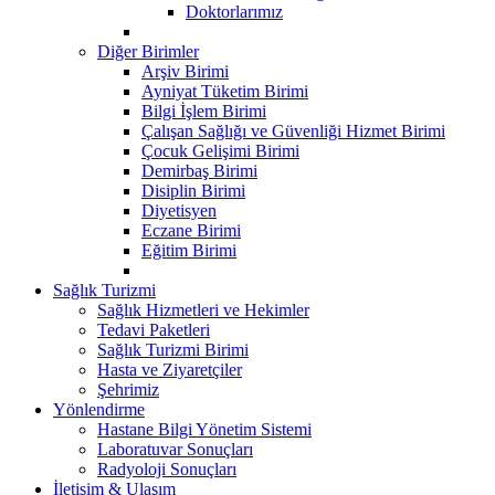
Doktorlarımız
Diğer Birimler
Arşiv Birimi
Ayniyat Tüketim Birimi
Bilgi İşlem Birimi
Çalışan Sağlığı ve Güvenliği Hizmet Birimi
Çocuk Gelişimi Birimi
Demirbaş Birimi
Disiplin Birimi
Diyetisyen
Eczane Birimi
Eğitim Birimi
Sağlık Turizmi
Sağlık Hizmetleri ve Hekimler
Tedavi Paketleri
Sağlık Turizmi Birimi
Hasta ve Ziyaretçiler
Şehrimiz
Yönlendirme
Hastane Bilgi Yönetim Sistemi
Laboratuvar Sonuçları
Radyoloji Sonuçları
İletişim & Ulaşım