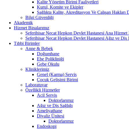
Kalite Yönetim Birimi Faaliyetleri
Kurul, Komite ve Ekipler
Sağlıkta Kalite, Akreditasyon Ve Çalışan Hakları D
Bilgi Güvenliği
Akademik
Hizmet Binalarımız
Seferihisar Necat Hepkon Devlet Hastanesi Ana Hizmet 
Seferihisar Necat Hepkon Devlet Hastanesi Ağız ve Diş P
Tıbbi Birimler
Anne & Bebek
Doğumhane
Ebe Polikliniği
Gebe Okulu
Kliniklerimiz
Genel (Karma) Servis
Çocuk Gelişimi Birimi
Laboratuvar
Özellikli Hizmetler
Acil Servis
Doktorlarımız
Ağız ve Diş Sağlığı
Ameliyathane
Diyaliz Ünitesi
Doktorlarımız
Endoskopi