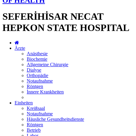
OF HEALTH
SEFERİHİSAR NECAT
HEPKON STATE HOSPITAL
Ärzte
Anästhesie
Biochemie
Allgemeine Chirurgie
Dialyse
Orthopädie
Notaufnahme
Röntgen
İnnere Krankheiten
Einheiten
Kreißsaal
Notaufnahme
Häusliche Gesundheitsdienste
Röntgen
Betrieb
Labor